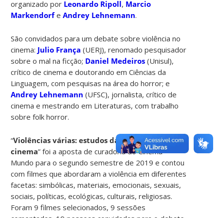
organizado por
Leonardo Ripoll
,
Marcio
Markendorf
e
Andrey Lehnemann
.
São convidados para um debate sobre violência no
cinema:
Julio França
(UERJ), renomado pesquisador
sobre o mal na ficção;
Daniel Medeiros
(Unisul),
crítico de cinema e doutorando em Ciências da
Linguagem, com pesquisas na área do horror; e
Andrey Lehnemann
(UFSC), jornalista, crítico de
cinema e mestrando em Literaturas, com trabalho
sobre folk horror.
“
Violências várias: estudos da brutalidade no
cinema
” foi a aposta de curadoria do Cinema
Mundo para o segundo semestre de 2019 e contou
com filmes que abordaram a violência em diferentes
facetas: simbólicas, materiais, emocionais, sexuais,
sociais, políticas, ecológicas, culturais, religiosas.
Foram 9 filmes selecionados, 9 sessões