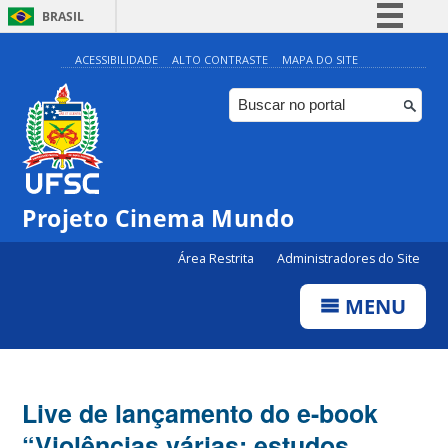
BRASIL
Simplifique!
ACESSIBILIDADE
ALTO CONTRASTE
MAPA DO SITE
Comunica BR
Participe
Acesso à informação
Legislação
Projeto Cinema Mundo
Canais
Área Restrita
Administradores do Site
MENU
Live de lançamento do e-book
“Violências várias: estudos