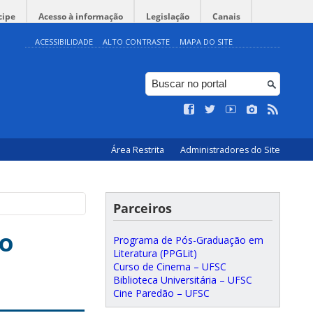
cipe
Acesso à informação
Legislação
Canais
ACESSIBILIDADE
ALTO CONTRASTE
MAPA DO SITE
Área Restrita
Administradores do Site
”
Parceiros
ão
Programa de Pós-Graduação em
Literatura (PPGLit)
Curso de Cinema – UFSC
Biblioteca Universitária – UFSC
Cine Paredão – UFSC