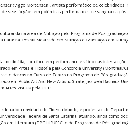
Tenser (Viggo Mortensen), artista performático de celebridades,
 de seus órgãos em polêmicas performances de vanguarda pós
outoranda na área de Nutrição pelo Programa de Pós-graduação
ta Catarina. Possui Mestrado em Nutrição e Graduação em Nutri
ta multimídia, com foco em performance e vídeo nas intersecçõe
orado em Artes e Filosofia pela Concordia University (Montreal/C
orais e danças no Curso de Teatro no Programa de Pós-graduaç
ado em Public Art And New Artistic Strategies pela Bauhaus Uni
m Artes Visuais pela UDESC.
oordenador convidado do Cinema Mundo, é professor do Departa
 Universidade Federal de Santa Catarina, atuando, ainda como do
ão em Literatura (PPGLit/UFSC) e do Programa de Pós-graduaç