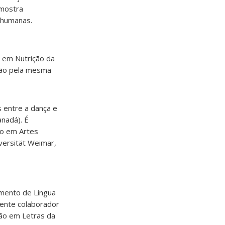
 mostra
-humanas.
 em Nutrição da
ção pela mesma
s entre a dança e
anadá). É
ão em Artes
versität Weimar,
mento de Língua
cente colaborador
ão em Letras da