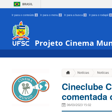
BRASIL
Ir para o conteúdo
1
Ir para o menu
2
Ir para a busca
3
Ir para o rodapé
4
Projeto Cinema Mu
Notícias
Notícias
Cineclube C
comentada d
06/03/2023 15:02