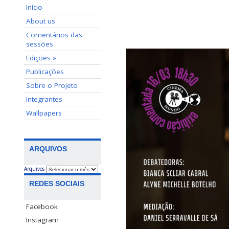
Início
About us
Comentários das
sessões
Edições »
Publicações
Sobre o Projeto
Integrantes
Wallpapers
ARQUIVOS
Arquivos
REDES SOCIAIS
Facebook
Instagram