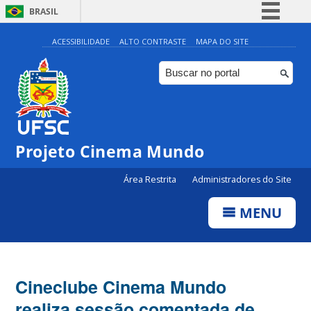
BRASIL
Simplifique!
ACESSIBILIDADE
ALTO CONTRASTE
MAPA DO SITE
Comunica BR
Participe
Acesso à informação
Legislação
Projeto Cinema Mundo
Canais
Área Restrita
Administradores do Site
MENU
Cineclube Cinema Mundo
realiza sessão comentada de