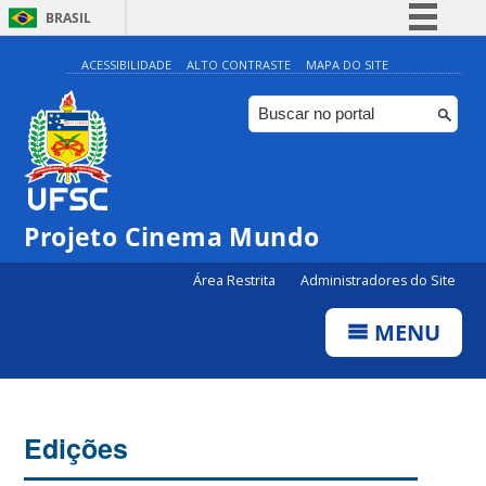
BRASIL
Simplifique!
ACESSIBILIDADE
ALTO CONTRASTE
MAPA DO SITE
Comunica BR
Participe
Acesso à informação
Legislação
Projeto Cinema Mundo
Canais
Área Restrita
Administradores do Site
MENU
Edições