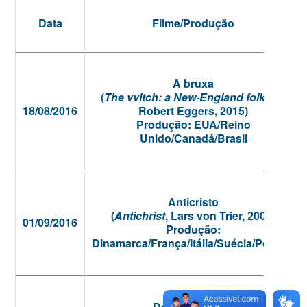
Data
Filme/Produção
A bruxa
(
The vvitch: a New-England folktale
,
18/08/2016
Robert Eggers, 2015)
Produção: EUA/Reino
Unido/Canadá/Brasil
Anticristo
(
Antichrist
, Lars von Trier, 2009)
01/09/2016
Produção:
Dinamarca/França/Itália/Suécia/Polônia
Deixa ela entrar