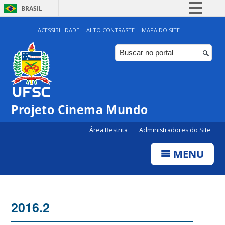
BRASIL
Simplifique!
ACESSIBILIDADE
ALTO CONTRASTE
MAPA DO SITE
Comunica BR
Participe
Acesso à informação
Legislação
Projeto Cinema Mundo
Canais
Área Restrita
Administradores do Site
MENU
2016.2