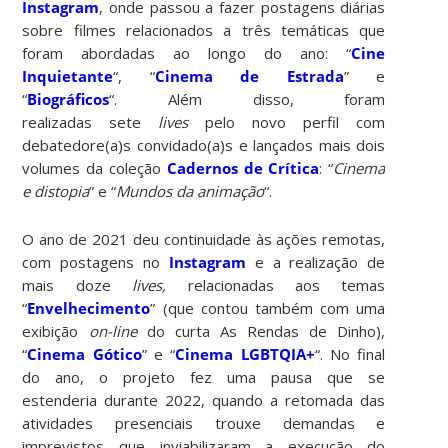
Instagram
, onde passou a fazer postagens diárias
sobre filmes relacionados a três temáticas que
foram abordadas ao longo do ano: “
Cine
Inquietante
“, “
Cinema de Estrada
” e
“
Biográficos
“. Além disso, foram
realizadas sete
lives
pelo novo perfil com
debatedore(a)s convidado(a)s e lançados mais dois
volumes da coleção
Cadernos de Crítica
: “
Cinema
e distopia
” e “
Mundos da animação
“.
O ano de 2021 deu continuidade às ações remotas,
com postagens no
Instagram
e a realização de
mais doze
lives,
relacionadas aos temas
“
Envelhecimento
” (que contou também com uma
exibição
on-line
do curta As Rendas de Dinho),
“
Cinema Gótico
” e “
Cinema LGBTQIA+
“. No final
do ano, o projeto fez uma pausa que se
estenderia durante 2022, quando a retomada das
atividades presenciais trouxe demandas e
imprevistos que inviabilizaram a execução do