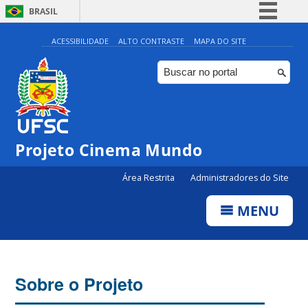
BRASIL
Simplifique!
ACESSIBILIDADE
ALTO CONTRASTE
MAPA DO SITE
Comunica BR
Participe
Acesso à informação
Legislação
Projeto Cinema Mundo
Canais
Área Restrita
Administradores do Site
MENU
Sobre o Projeto