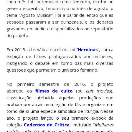
cada mês foi contemplada uma temática, diretor ou
gênero específico, tendo início no mês de agosto, o
tema “Agosto Musical”. Foi a partir de então que as
sessões passaram a ser quinzenais, e os debates
gravados em áudio e disponibilizados no repositório
do projeto.
Em 2015 a temática escolhida foi “
Heroínas
“, com a
exibição de filmes protagonizados por mulheres,
instigando o debate em torno das mais diversas
questões que permeiam o universo feminino.
No primeiro semestre de 2016, o projeto
abordou os
filmes de culto
(ou
cult movies
),
c
lassificação atribuída àquelas produções que
acabam por atrair uma legião de fãs e organizar em
torno de si uma espécie simbólica de liturgia. Nesse
ano, o projeto lançou o seu primeiro e-book da
coleção
Cadernos de Crítica
, intitulado “
Mulheres
no/do audiovisual
“. A coleção foi pensada enquanto