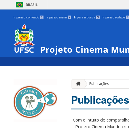
BRASIL
Ir para o conteúdo
1
Ir para o menu
2
Ir para a busca
3
Ir para o rodapé
4
Projeto Cinema Mu
Publicações
Publicações
Com o intuito de compartilh
Projeto Cinema Mundo crio