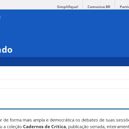
Simplifique!
Comunica BR
Parti
ndo
ar de forma mais ampla e democrática os debates de suas sess
u a coleção
Cadernos de Crítica
, publicação seriada, inteiramen