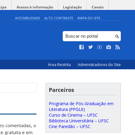
cipe
Acesso à informação
Legislação
Canais
ACESSIBILIDADE
ALTO CONTRASTE
MAPA DO SITE
Área Restrita
Administradores do Site
Parceiros
Programa de Pós-Graduação em
Literatura (PPGLit)
Curso de Cinema – UFSC
Biblioteca Universitária – UFSC
ões comentadas, o
Cine Paredão – UFSC
te gratuita e em