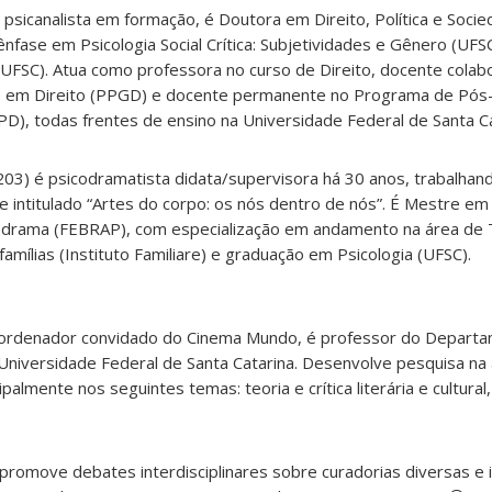
 psicanalista em formação, é Doutora em Direito, Política e Soci
nfase em Psicologia Social Crítica: Subjetividades e Gênero (UF
(UFSC). Atua como professora no curso de Direito, docente colab
 em Direito (PPGD) e docente permanente no Programa de Pós
PD), todas frentes de ensino na Universidade Federal de Santa Ca
3) é psicodramatista didata/supervisora há 30 anos, trabalha
e intitulado “Artes do corpo: os nós dentro de nós”. É Mestre em
codrama (FEBRAP), com especialização em andamento na área de T
famílias (Instituto Familiare) e graduação em Psicologia (UFSC).
oordenador convidado do Cinema Mundo, é professor do Departa
 Universidade Federal de Santa Catarina. Desenvolve pesquisa na 
palmente nos seguintes temas: teoria e crítica literária e cultural,
omove debates interdisciplinares sobre curadorias diversas e i