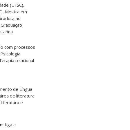
edade (UFSC),
SC), Mestra em
oradora no
-Graduação
tarina.
ndo com processos
 Psicologia
erapia relacional
mento de Língua
área de literatura
 literatura e
nstiga a