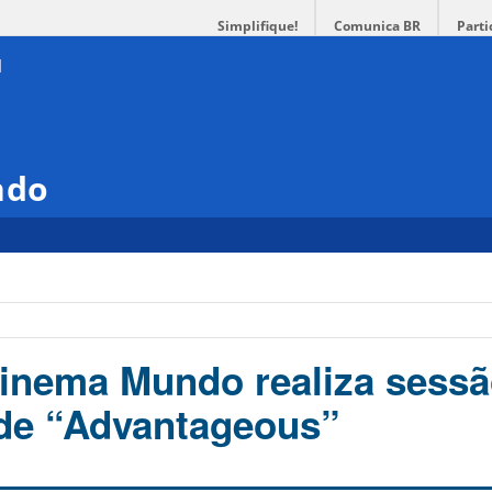
Simplifique!
Comunica BR
Parti
ndo
inema Mundo realiza sess
de “Advantageous”