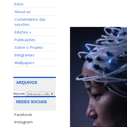
Início
About us
Comentários das
sessões
Edições »
Publicações
Sobre o Projeto
Integrantes
Wallpapers
ARQUIVOS
Arquivos
REDES SOCIAIS
Facebook
Instagram