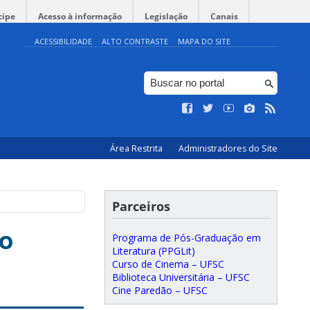
cipe
Acesso à informação
Legislação
Canais
ACESSIBILIDADE
ALTO CONTRASTE
MAPA DO SITE
Área Restrita
Administradores do Site
Parceiros
ão
Programa de Pós-Graduação em
Literatura (PPGLit)
Curso de Cinema – UFSC
Biblioteca Universitária – UFSC
Cine Paredão – UFSC