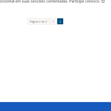
rizontal em suas sessões comentadas. Participe conosco. 😊
Página 2 de 2
1
2