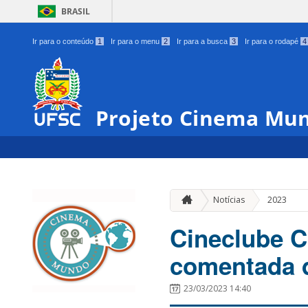
BRASIL
Ir para o conteúdo
1
Ir para o menu
2
Ir para a busca
3
Ir para o rodapé
4
Projeto Cinema Mu
Notícias
2023
Cineclube C
comentada 
23/03/2023 14:40