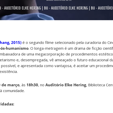
hang, 2015)
é o segundo filme selecionado pela curadoria do C
pós-humanismo
. O longa-metragem é um drama de ficção cientí
 embaixadora de uma megacorporação de procedimentos estético
etarismo e, desempregada, vê ameaçado o futuro educacional da f
a possível, e apresentada como vantajosa, é aceitar um procedim
existência.
0 de março
, às
18h30
, no
Auditório Elke Hering
, Biblioteca Cen
a à comunidade.
idadas: