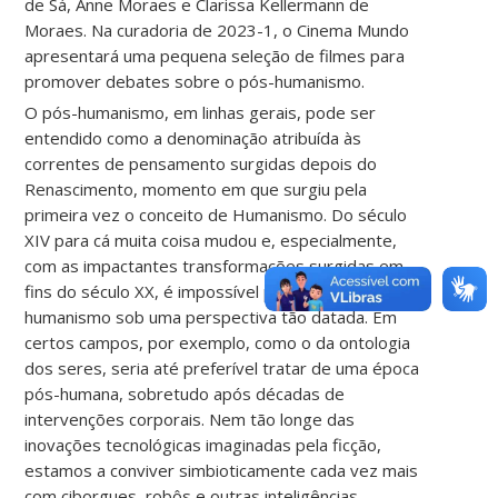
de Sá, Anne Moraes e Clarissa Kellermann de
Moraes. Na curadoria de 2023-1, o Cinema Mundo
apresentará uma pequena seleção de filmes para
promover debates sobre o pós-humanismo.
O pós-humanismo, em linhas gerais, pode ser
entendido como a denominação atribuída às
correntes de pensamento surgidas depois do
Renascimento, momento em que surgiu pela
primeira vez o conceito de Humanismo. Do século
XIV para cá muita coisa mudou e, especialmente,
com as impactantes transformações surgidas em
fins do século XX, é impossível pensar o humano e o
humanismo sob uma perspectiva tão datada. Em
certos campos, por exemplo, como o da ontologia
dos seres, seria até preferível tratar de uma época
pós-humana, sobretudo após décadas de
intervenções corporais. Nem tão longe das
inovações tecnológicas imaginadas pela ficção,
estamos a conviver simbioticamente cada vez mais
com ciborgues, robôs e outras inteligências