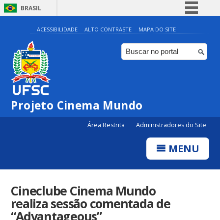
BRASIL
Simplifique!
ACESSIBILIDADE
ALTO CONTRASTE
MAPA DO SITE
Comunica BR
Participe
Acesso à informação
Legislação
Projeto Cinema Mundo
Canais
Área Restrita
Administradores do Site
MENU
Cineclube Cinema Mundo
realiza sessão comentada de
“Advantageous”