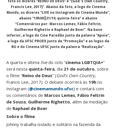
foto os dizeres “REINO DE DEUS” e “(God ‘s Own Country,
Francis Lee, 2017)”. Abaixo da foto, a logo do Cinema
Mundo, os dizeres “LIVE no Instagram do Cinema Mundo”,
abaixo “19h00┃21/10, quinta-feira” e abaixo
“Comentários por: Marcos Lemes, Fábio Feltrin,
Guilherme Righetto e Raphael de Boer”. Na base
inferior, a logo do Cine Paredão junto da palavra “Apoio”,
a logo da UFSC PROEX junto de “Promoção” e as logos da
BU e do Cinema UFSC junto da palavra “Realização”.
A quarta e última
live
do ciclo “
cinema LGBTQIA+
”
será nesta
quinta-feira
, dia
21 de outubro
, sobre
o filme “
Reino de Deus
” (
God’s Own Country
,
Francis Lee, 2017). O debate ocorrerá às
19h
no
Instagram (
@cinemamundo.ufsc
) e contará com
os comentários de
Marcos Lemes
,
Fábio Feltrin
de Souza
,
Guilherme Righetto
, além da mediação
de
Raphael de Boer
.
Sobre o filme
Johnny trabalha isolado e solitário na fazenda da