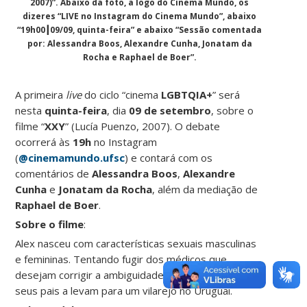
2007)”. Abaixo da foto, a logo do Cinema Mundo, os
dizeres “LIVE no Instagram do Cinema Mundo”, abaixo
“19h00┃09/09, quinta-feira” e abaixo “Sessão comentada
por: Alessandra Boos, Alexandre Cunha, Jonatam da
Rocha e Raphael de Boer”.
A primeira
live
do ciclo “cinema
LGBTQIA+
” será
nesta
quinta-feira
, dia
09 de setembro
, sobre o
filme “
XXY
” (Lucía Puenzo, 2007). O debate
ocorrerá às
19h
no Instagram
(
@cinemamundo.ufsc
) e contará com os
comentários de
Alessandra Boos
,
Alexandre
Cunha
e
Jonatam da Rocha
, além da mediação de
Raphael de Boer
.
Sobre o filme
:
Alex nasceu com características sexuais masculinas
e femininas. Tentando fugir dos médicos que
desejam corrigir a ambiguidade genital da criança,
seus pais a levam para um vilarejo no Uruguai.