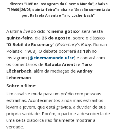
dizeres “LIVE no Instagram do Cinema Mundo”, abaixo
“19h00┃26/08, quinta-feira” e abaixo “Sessão comentada
por: Rafaela Arienti e Taro Löcherbach”.
A última
live
do ciclo “
cinema gótico
” será nesta
quinta-feira
, dia
26 de agosto
, sobre o clássico
“
O Bebê de Rosemary
” (
Rosemary’s Baby
, Roman
Polanski, 1968). O debate ocorrerá às
19h
no
Instagram (
@cinemamundo.ufsc
) e contará com
os comentários de
Rafaela Arienti
e
Taro
Löcherbach,
além da mediação de
Andrey
Lehnemann
.
Sobre o filme
:
Um casal se muda para um prédio com pessoas
estranhas. Acontecimentos ainda mais estranhos
levam a jovem, que está grávida, a duvidar de sua
própria sanidade. Porém, o parto e a descoberta de
uma seita diabólica irão finalmente mostrar a
verdade.