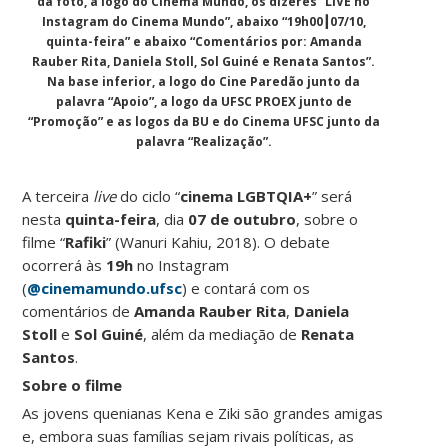
da foto, a logo do Cinema Mundo, os dizeres “LIVE no
Instagram do Cinema Mundo”, abaixo “19h00┃07/10,
quinta-feira” e abaixo “Comentários por: Amanda
Rauber Rita, Daniela Stoll, Sol Guiné e Renata Santos”.
Na base inferior, a logo do Cine Paredão junto da
palavra “Apoio”, a logo da UFSC PROEX junto de
“Promoção” e as logos da BU e do Cinema UFSC junto da
palavra “Realização”.
A terceira
live
do ciclo “
cinema LGBTQIA+
” será
nesta
quinta-feira
, dia
07 de outubro
, sobre o
filme “
Rafiki
” (Wanuri Kahiu, 2018). O debate
ocorrerá às
19h
no Instagram
(
@cinemamundo.ufsc
) e contará com os
comentários de
Amanda Rauber Rita
,
Daniela
Stoll
e
Sol Guiné
, além da mediação de
Renata
Santos
.
Sobre o filme
As jovens quenianas Kena e Ziki são grandes amigas
e, embora suas famílias sejam rivais políticas, as