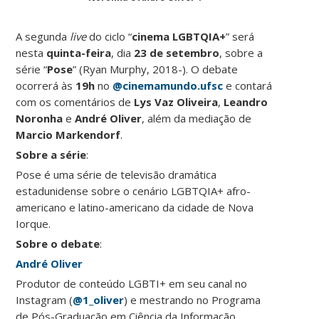
A segunda
live
do ciclo “
cinema LGBTQIA+
” será
nesta
quinta-feira
, dia
23 de setembro
, sobre a
série “
Pose
” (Ryan Murphy, 2018-). O debate
ocorrerá às
19h
no
@cinemamundo.ufsc
e contará
com os comentários de
Lys Vaz Oliveira
,
Leandro
Noronha
e
André Oliver
, além da mediação de
Marcio Markendorf
.
Sobre a série
:
Pose é uma série de televisão dramática
estadunidense sobre o cenário LGBTQIA+ afro-
americano e latino-americano da cidade de Nova
Iorque.
Sobre o debate
:
André Oliver
Produtor de conteúdo LGBTI+ em seu canal no
Instagram (
@1_oliver
) e mestrando no Programa
de Pós-Graduação em Ciência da Informação