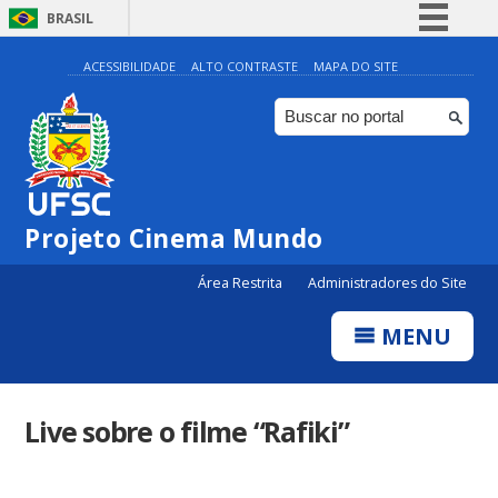
BRASIL
Simplifique!
ACESSIBILIDADE
ALTO CONTRASTE
MAPA DO SITE
Comunica BR
Participe
Acesso à informação
Legislação
Projeto Cinema Mundo
Canais
Área Restrita
Administradores do Site
MENU
Live sobre o filme “Rafiki”